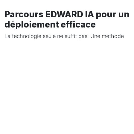
Parcours EDWARD IA pour un
déploiement efficace
La technologie seule ne suffit pas. Une méthode
rigoureuse est l'unique rempart pour transformer
l'essai en
succès durable
et éviter que votre
investissement ne s'évapore inutilement.
Qualifier les besoins et
centraliser les données
Diagnostiquez vos processus actuels avec une
franchise totale. Où se cachent les vrais blocages
? On ne peut pas automatiser un chaos ; il faut
d'abord
structurer vos flux de travail
.